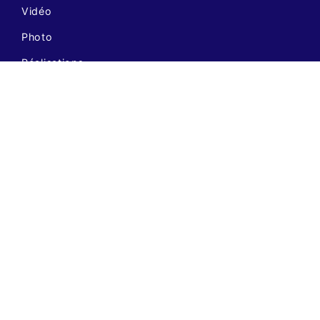
Vidéo
Photo
Réalisations
Contact
Mentions légales
Nos régions ABZ
Instagram
Facebook
14 bâtiment B rue Lafayette 25000 Besançon
06 03 97 77 47
© ABZ prod 2026
Création site internet